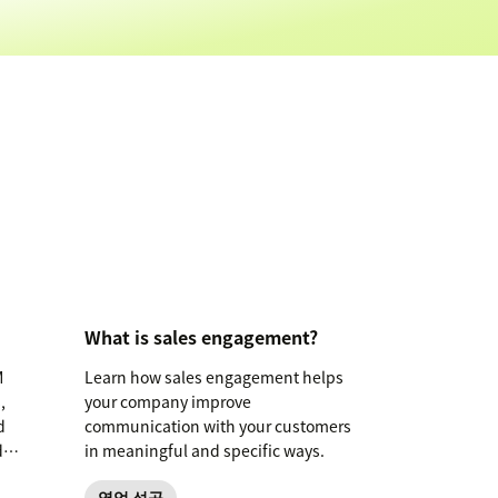
What is sales engagement?
M
Learn how sales engagement helps
,
your company improve
d
communication with your customers
d
in meaningful and specific ways.
영업 성공