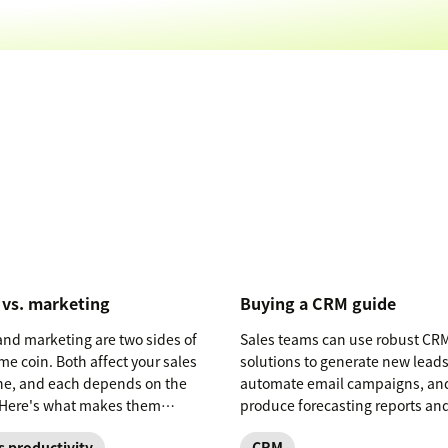
 vs. marketing
Buying a CRM guide
and marketing are two sides of
Sales teams can use robust CR
me coin. Both affect your sales
solutions to generate new leads
ne, and each depends on the
automate email campaigns, an
 Here's what makes them
produce forecasting reports an
ent and why it matters for your
advanced analytics.
s productivity
CRM