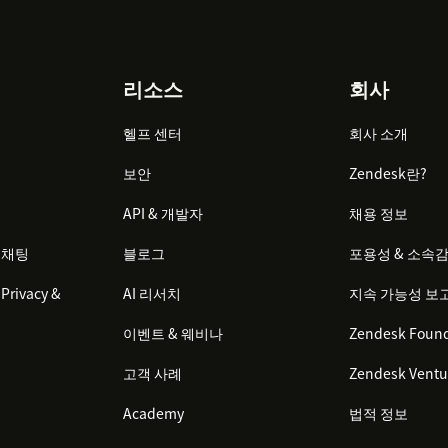
리소스
회사
헬프 센터
회사 소개
보안
Zendesk란?
API & 개발자
채용 정보
 채팅
블로그
포용성 & 소속
Privacy &
AI 리서치
지속 가능성 보
이벤트 & 웨비나
Zendesk Found
고객 사례
Zendesk Ventu
Academy
법적 정보