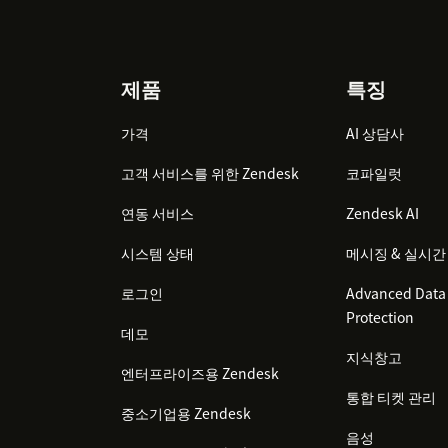
Footer
제품
특징
가격
AI 상담사
고객 서비스를 위한 Zendesk
코파일럿
연동 서비스
Zendesk AI
시스템 상태
메시징 & 실시간
로그인
Advanced Data 
Protection
데모
지식창고
엔터프라이즈용 Zendesk
통합 티켓 관리
중소기업용 Zendesk
음성