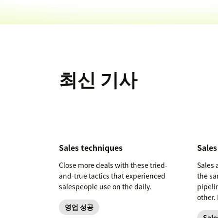
최신 기사
Sales techniques
Sales
Close more deals with these tried-
Sales 
and-true tactics that experienced
the sa
salespeople use on the daily.
pipeli
other.
영업 성공
differ
Sale