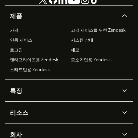
제품
가격
고객 서비스를 위한 Zendesk
연동 서비스
시스템 상태
로그인
데모
엔터프라이즈용 Zendesk
중소기업용 Zendesk
스타트업용 Zendesk
특징
AI 상담사
코파일럿
리소스
Zendesk AI
메시징 & 실시간 채팅
Advanced Data Privacy &
지식창고
헬프 센터
보안
Protection
회사
API & 개발자
블로그