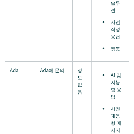
솔루
션
사전
작성
응답
챗봇
Ada
Ada에 문의
정
AI 및
보
지능
없
형 응
음
답
사전
대응
형 메
시지