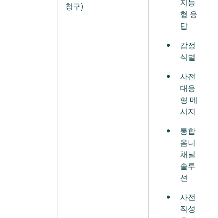
지능
청구)
형 응
답
감정
식별
사전
대응
형 메
시지
통합
옴니
채널
솔루
션
사전
작성