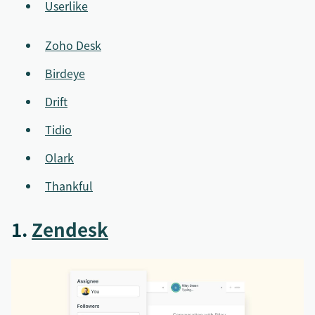
Userlike
Zoho Desk
Birdeye
Drift
Tidio
Olark
Thankful
1.
Zendesk