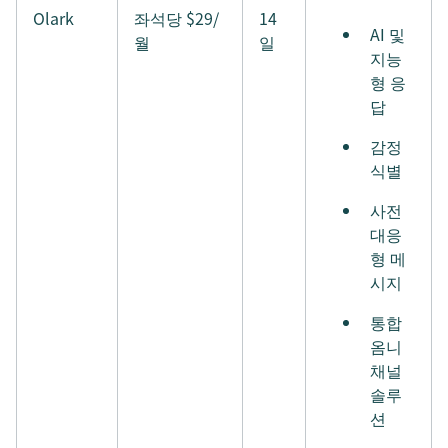
Olark
좌석당 $29/
14
AI 및
월
일
지능
형 응
답
감정
식별
사전
대응
형 메
시지
통합
옴니
채널
솔루
션