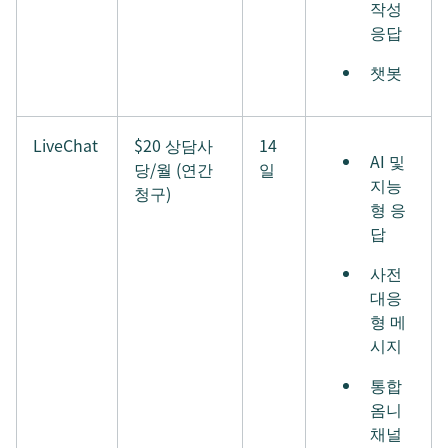
작성
응답
챗봇
LiveChat
$20 상담사
14
AI 및
당/월 (연간
일
지능
청구)
형 응
답
사전
대응
형 메
시지
통합
옴니
채널