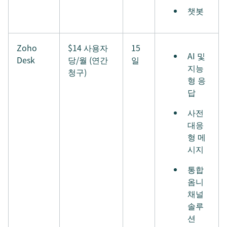
챗봇
Zoho
$14 사용자
15
AI 및
Desk
당/월 (연간
일
지능
청구)
형 응
답
사전
대응
형 메
시지
통합
옴니
채널
솔루
션