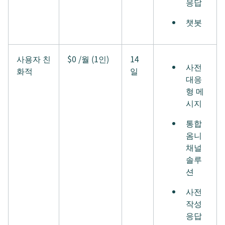
응답
챗봇
사용자 친
$0 /월 (1인)
14
사전
화적
일
대응
형 메
시지
통합
옴니
채널
솔루
션
사전
작성
응답