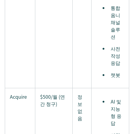
통합
옴니
채널
솔루
션
사전
작성
응답
챗봇
Acquire
$500/월 (연
정
AI 및
간 청구)
보
지능
없
형 응
음
답