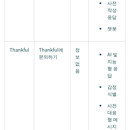
사전
작성
응답
챗봇
Thankful
Thankful에
정
AI 및
문의하기
보
지능
없
형 응
음
답
감정
식별
사전
대응
형 메
시지