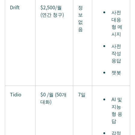
Drift
$2,500/월
정
사전
(연간 청구)
보
대응
없
형 메
음
시지
사전
작성
응답
챗봇
Tidio
$0 /월 (50개
7일
AI 및
대화)
지능
형 응
답
감정