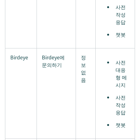
사전
작성
응답
챗봇
Birdeye
Birdeye에
정
사전
문의하기
보
대응
없
형 메
음
시지
사전
작성
응답
챗봇