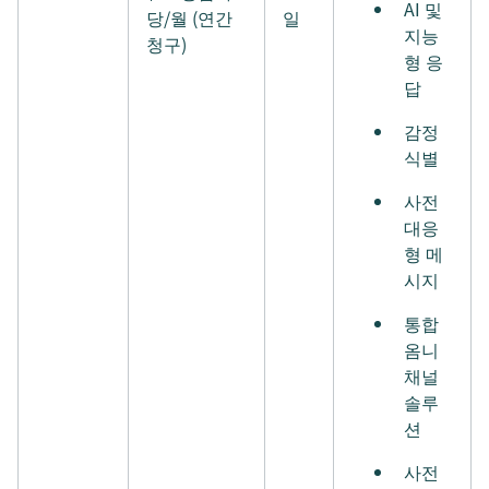
AI 및
당/월 (연간
일
지능
청구)
형 응
답
감정
식별
사전
대응
형 메
시지
통합
옴니
채널
솔루
션
사전