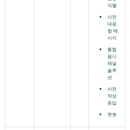
식별
사전
대응
형 메
시지
통합
옴니
채널
솔루
션
사전
작성
응답
챗봇