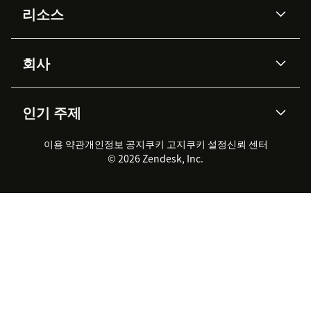
리소스
Zendesk AI
메시징 & 실시간 채팅
Advanced Data Privacy &
지식창고
헬프 센터
보안
Protection
회사
API & 개발자
블로그
통합 티켓 관리
음성
AI 리서치
이벤트 & 웨비나
회사 소개
Zendesk란?
커뮤니티 포럼
리포팅 & 애널리틱스
인기 주제
고객 사례
Academy
채용 정보
포용성 & 소속감
워크포스 관리
품질 보증(QA)
파트너
전문 서비스
지속 가능성 보고서
Zendesk Foundation
실시간 채팅
이용 약관
개인정보 공지
쿠키 고지
클라이언트 포털
쿠키 설정
신뢰 센터
2026 CX 트렌드
제품 업데이트
© 2026 Zendesk, Inc.
Zendesk Ventures
법적 정보
고객 서비스 소프트웨어
헬프 데스크 통합 티켓 관리 소
프트웨어
실시간 채팅 소프트웨어
포럼 소프트웨어
헬프 데스크 소프트웨어
클라이언트 포털 소프트웨어
지식창고 소프트웨어
TOP AI 상담사