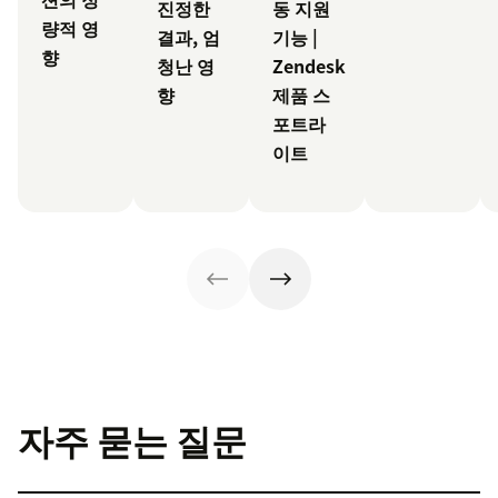
진정한
동 지원
량적 영
결과, 엄
기능 |
향
청난 영
Zendesk
향
제품 스
포트라
이트
자주 묻는 질문