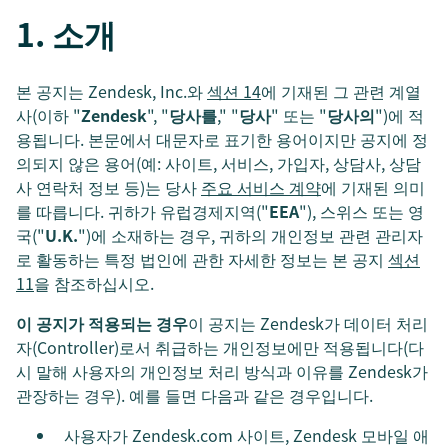
1. 소개
본 공지는 Zendesk, Inc.와
섹션 14
에 기재된 그 관련 계열
사(이하 "
Zendesk
", "
당사를
," "
당사
" 또는 "
당사의
")에 적
용됩니다. 본문에서 대문자로 표기한 용어이지만 공지에 정
의되지 않은 용어(예: 사이트, 서비스, 가입자, 상담사, 상담
사 연락처 정보 등)는 당사
주요 서비스 계약
에 기재된 의미
를 따릅니다. 귀하가 유럽경제지역("
EEA
"), 스위스 또는 영
국("
U.K.
")에 소재하는 경우, 귀하의 개인정보 관련 관리자
로 활동하는 특정 법인에 관한 자세한 정보는 본 공지
섹션
11
을 참조하십시오.
이 공지가 적용되는 경우
이 공지는 Zendesk가 데이터 처리
자(Controller)로서 취급하는 개인정보에만 적용됩니다(다
시 말해 사용자의 개인정보 처리 방식과 이유를 Zendesk가
관장하는 경우). 예를 들면 다음과 같은 경우입니다.
사용자가 Zendesk.com 사이트, Zendesk 모바일 애