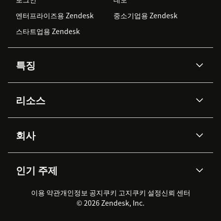
엔터프라이즈용 Zendesk
중소기업용 Zendesk
스타트업용 Zendesk
특징
AI 상담사
코파일럿
리소스
Zendesk AI
메시징 & 실시간 채팅
Advanced Data Privacy &
지식창고
헬프 센터
보안
Protection
회사
API & 개발자
블로그
통합 티켓 관리
음성
AI 리서치
이벤트 & 웨비나
회사 소개
Zendesk란?
커뮤니티 포럼
리포팅 & 애널리틱스
인기 주제
고객 사례
Academy
채용 정보
포용성 & 소속감
워크포스 관리
품질 보증(QA)
파트너
전문 서비스
지속 가능성 보고서
Zendesk Foundation
실시간 채팅
이용 약관
개인정보 공지
쿠키 고지
클라이언트 포털
쿠키 설정
신뢰 센터
2026 CX 트렌드
제품 업데이트
© 2026 Zendesk, Inc.
Zendesk Ventures
법적 정보
고객 서비스 소프트웨어
헬프 데스크 통합 티켓 관리 소
프트웨어