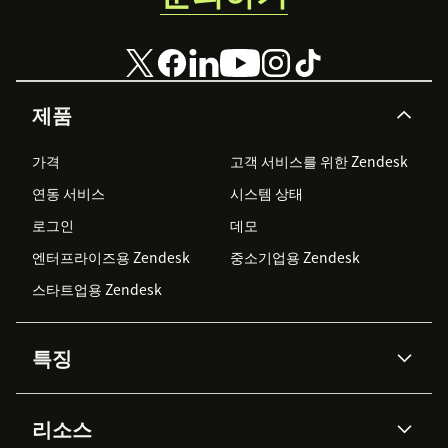
제품
가격
고객 서비스를 위한 Zendesk
연동 서비스
시스템 상태
로그인
데모
엔터프라이즈용 Zendesk
중소기업용 Zendesk
스타트업용 Zendesk
특징
AI 상담사
코파일럿
리소스
Zendesk AI
메시징 & 실시간 채팅