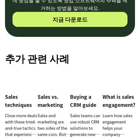
거하는 방법을 알아보세요.
지금 다운로드
추가 관련 사례
Sales
Sales vs.
Buying a
What is sales
techniques
marketing
CRM guide
engagement?
Close more deals
Sales and
Sales teams can
Learn how sales
with these tried-
marketing are
use robust CRM
engagement
and-true tactics
two sides of the
solutions to
helps your
that experienced
same coin. Both
generate new
company