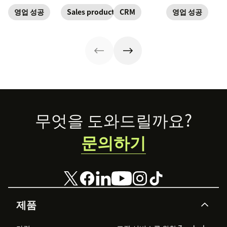
salespeople use
affect your sales
leads, automate
improve
on the daily.
pipeline, and
email
communication
영업 성공
Sales productivity
CRM
영업 성공
each depends on
campaigns, and
with your
the other. Here's
produce
customers in
what makes
forecasting
meaningful and
them different
reports and
specific ways.
and why it
advanced
matters for your
analytics.
bottom line.
Footer
무엇을 도와드릴까요?
문의하기
제품