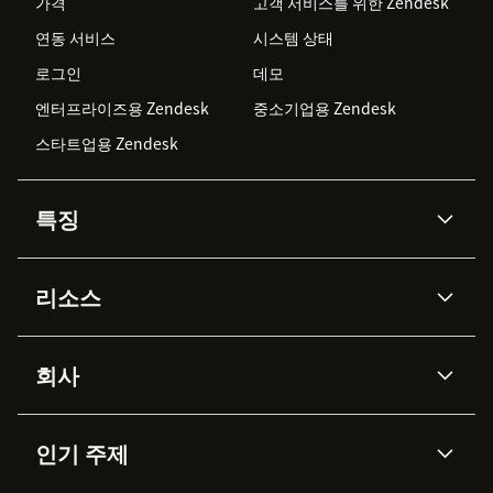
가격
고객 서비스를 위한 Zendesk
연동 서비스
시스템 상태
로그인
데모
엔터프라이즈용 Zendesk
중소기업용 Zendesk
스타트업용 Zendesk
특징
AI 상담사
코파일럿
리소스
Zendesk AI
메시징 & 실시간 채팅
Advanced Data Privacy &
지식창고
헬프 센터
보안
Protection
회사
API & 개발자
블로그
통합 티켓 관리
음성
AI 리서치
이벤트 & 웨비나
회사 소개
Zendesk란?
커뮤니티 포럼
리포팅 & 애널리틱스
인기 주제
고객 사례
Academy
채용 정보
포용성 & 소속감
워크포스 관리
품질 보증(QA)
파트너
전문 서비스