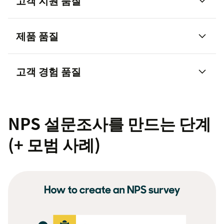
고객 지원 품질
제품 품질
고객 경험 품질
핵심 질문:
"최근 지원 경험에 비추어 볼 때
[Company Name]을 친구나 가족에게 추천할 가능
성은 얼마나 되나요?"
NPS 설문조사를 만드는 단계
추가 개방형 질문 :
"어떻게 하면 지원 경험을 개선할
(+ 모범 사례)
수 있을까요?" 또는 "지원 경험에서 좋거나 싫었던
핵심 질문:
"0~10점 척도에서 [Product Name]을 친
핵심 질문:
"0~10점 척도에서 [Business Name]을
점은 무엇인가요?"
구나 동료에게 추천할 가능성이 얼마나 높습니까?"
동료에게 추천할 가능성이 얼마나 높습니까?"
후속 질문:
"[Product Name]을 개선할 수 있는 기능
후속 질문:
"어떻게 하면 고객 경험을 개선할 수 있을
은 무엇인가요?"
까요?"