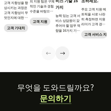
비스 기술 16
조하세요.
의 지원 팀은 구체
고객 지향성을 향
적인 기술과 경험
가지
상시키는 과정은
주요 고객 지원 메
수준을 바탕으로
고객 지향성이 무
트릭을 서로 나란
능력 있는 고객 서
구축된 계층으로
엇인지에 대한 이
히 측정하면 지원
비스 상담원이 갖
구성됩니다.
고객 지원
해를 심화시키고
리더가 고객 경험
추어야 할 업무 역
효율적인 고객 지
고객 기대치
을 전반적으로 확
량을 16가지 기술
향 전략을 구축하
인할 수 있습니다.
고객 서비스 지표
로 소개합니다. 전
는 것에서부터 시
화, 이메일, 소셜,
작합니다.
실시간 채팅 등 다
양한 채널에 맞는
기술을 연마하는
데 도움이 되는
ebook 내용을 요
약한 글입니다.
Footer
무엇을 도와드릴까요?
문의하기