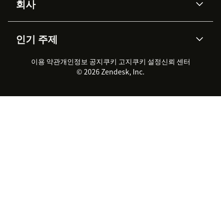
회사
API & 개발자
블로그
통합 티켓 관리
음성
AI 리서치
이벤트 & 웨비나
회사 소개
Zendesk란?
커뮤니티 포럼
리포팅 & 애널리틱스
인기 주제
고객 사례
Academy
채용 정보
포용성 & 소속감
워크포스 관리
품질 보증(QA)
파트너
전문 서비스
지속 가능성 보고서
Zendesk Foundation
실시간 채팅
이용 약관
개인정보 공지
쿠키 고지
클라이언트 포털
쿠키 설정
신뢰 센터
2026 CX 트렌드
제품 업데이트
© 2026 Zendesk, Inc.
Zendesk Ventures
법적 정보
고객 서비스 소프트웨어
헬프 데스크 통합 티켓 관리 소
프트웨어
실시간 채팅 소프트웨어
포럼 소프트웨어
헬프 데스크 소프트웨어
클라이언트 포털 소프트웨어
지식창고 소프트웨어
TOP AI 상담사