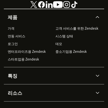
제품
가격
고객 서비스를 위한 Zendesk
연동 서비스
시스템 상태
로그인
데모
엔터프라이즈용 Zendesk
중소기업용 Zendesk
스타트업용 Zendesk
특징
AI 상담사
코파일럿
리소스
Zendesk AI
메시징 & 실시간 채팅
Advanced Data Privacy &
지식창고
헬프 센터
보안
Protection