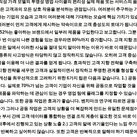
성 가격 모델의 투명성 영업 사이클의 편리성 실제 제품 또는 서비스의 품질 Z
객 지향은 고객과의 모든 상호 작용을 분석하는 관점입니다. 여러분이 추구하
기업의 모습과 고객이 여러분에 대해 기대하는 모습에 핵심 가치가 있습니다.”Jo
러분이 먼저 고객에게 제시하는 약속이므로 고객 충성도의 토대가 됩니다. 또한
, 52%는 좋아하는 브랜드에서 일부러 제품을 구입한다고 보고합니다. 그뿐
 번 이상의 나쁜 경험을 있는 경우라면 80%까지 증가합니다. 고객 지향 
모든 일에서 이러한 사실을 절대 잊지 말아야 하는 이유가 바로 이 때문입니
 종류의 사고방식은 타당하지 않고 정직하지도 않습니다. 오히려 고객 중심
을 이용해 더 나은 결과를 얻게 됩니다. 효과적인 고객 지향 전략을 구축하
 지향 전략을 세우면 고객과 실질적이면서 정직하고 투명한 관계를 형성할 
개선을 최우선적으로 고려하기 위한 6가지 팁은 다음과 같습니다. 1.) 공동
. 실제로 70%가 넘는 고객이 기업이 자신을 위해 공동으로 작업할 것을 
제품을 파악하는 데 관심이 있는 경우 영업 팀에 플래그를 지정할 수 있습니
니다. 또한 공동 작업은 효과가 좋습니다. 벤치마크 연구에 따르면 공동 
사 증가 그러나 공동 작업은 고객의 상황을 더 복잡하게 만드는 유일한 문제
부서 간에 고객 데이터를 통합하는 연결 조직 계층이 필요한 것도 바로 이 
막후에서 진행되고 있는 상황 노출 2.) 고객의 말에 귀기울인다는 느낌 주
 반복하고 싶어하지 않습니다. 또한 고객은 반복적으로 말해야 하기 때문에