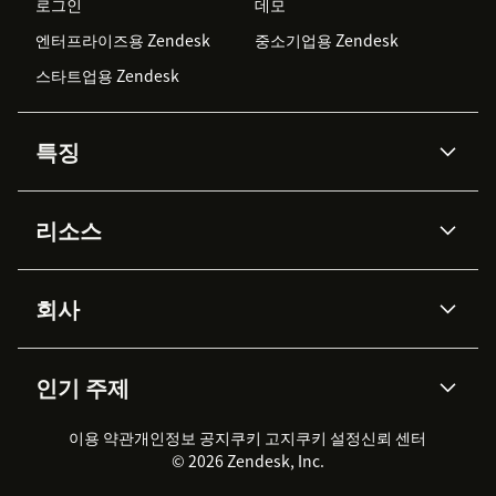
로그인
데모
엔터프라이즈용 Zendesk
중소기업용 Zendesk
스타트업용 Zendesk
특징
AI 상담사
코파일럿
리소스
Zendesk AI
메시징 & 실시간 채팅
Advanced Data Privacy &
지식창고
헬프 센터
보안
Protection
회사
API & 개발자
블로그
통합 티켓 관리
음성
AI 리서치
이벤트 & 웨비나
회사 소개
Zendesk란?
커뮤니티 포럼
리포팅 & 애널리틱스
인기 주제
고객 사례
Academy
채용 정보
포용성 & 소속감
워크포스 관리
품질 보증(QA)
파트너
전문 서비스
지속 가능성 보고서
Zendesk Foundation
실시간 채팅
이용 약관
개인정보 공지
쿠키 고지
클라이언트 포털
쿠키 설정
신뢰 센터
2026 CX 트렌드
제품 업데이트
© 2026 Zendesk, Inc.
Zendesk Ventures
법적 정보
고객 서비스 소프트웨어
헬프 데스크 통합 티켓 관리 소