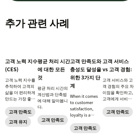
추가 관련 사례
고객 노력 지수
평균 처리 시간
고객 만족도와
고객 서비스
(CES)
에 대한 모든
충성도 달성을
vs 고객 경험:
것
위한 3가지 단
고객 노력 지수를
고객 서비스와 고
계
추적하여 고객의
객 경험의 주요 차
평균 처리 시간의
삶을 더 편리하게
이점을 확인하고,
계산법과 단축법
When it comes
만드는 가장 좋은
고객에게 서비스
에 대해 알아봅니
to customer
방법을 알아보세
를 제공하는 방식
다.
satisfaction,
요.
을 즉각적으로 개
고객 만족도
고객 만족도
loyalty is a
선하세요.
고객 만족도
whole different
고객 유지
matter.
고객 만족도