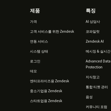
Footer
제품
특징
가격
AI 상담사
고객 서비스를 위한 Zendesk
코파일럿
연동 서비스
Zendesk AI
시스템 상태
메시징 & 실시간
로그인
Advanced Data 
Protection
데모
지식창고
엔터프라이즈용 Zendesk
통합 티켓 관리
중소기업용 Zendesk
음성
스타트업용 Zendesk
커뮤니티 포럼