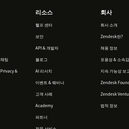
리소스
회사
헬프 센터
회사 소개
보안
Zendesk란?
API & 개발자
채용 정보
 채팅
블로그
포용성 & 소속
Privacy &
AI 리서치
지속 가능성 보
이벤트 & 웨비나
Zendesk Found
고객 사례
Zendesk Ventu
Academy
법적 정보
파트너
전문 서비스