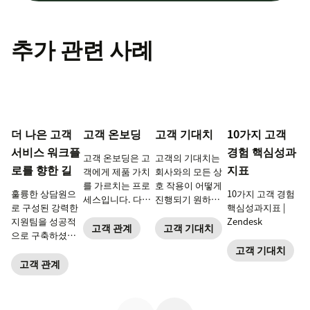
추가 관련 사례
더 나은 고객
고객 온보딩
고객 기대치
10가지 고객
서비스 워크플
경험 핵심성과
고객 온보딩은 고
고객의 기대치는
로를 향한 길
지표
객에게 제품 가치
회사와의 모든 상
를 가르치는 프로
호 작용이 어떻게
훌륭한 상담원으
10가지 고객 경험
세스입니다. 다음
진행되기 원하는
로 구성된 강력한
핵심성과지표 |
은 기업의 온보딩
지에 대한 고객의
지원팀을 성공적
Zendesk
프로세스 구축 방
생각입니다. 이러
고객 관계
고객 기대치
으로 구축하셨습
법입니다.
한 기대치를 충족
니다. 이제 그들이
고객 기대치
하고 부응하는 방
최고의 고객 서비
고객 관계
법을 알아보세요.
스를 제공할 수 있
도록 역량을 강화
하세요.