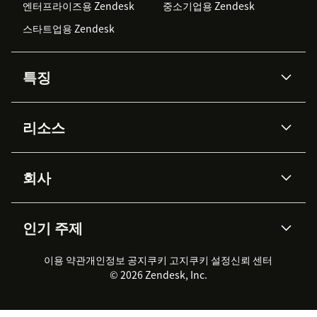
엔터프라이즈용 Zendesk
중소기업용 Zendesk
스타트업용 Zendesk
특징
AI 상담사
코파일럿
리소스
Zendesk AI
메시징 & 실시간 채팅
Advanced Data Privacy &
지식창고
헬프 센터
보안
Protection
회사
API & 개발자
블로그
통합 티켓 관리
음성
AI 리서치
이벤트 & 웨비나
회사 소개
Zendesk란?
커뮤니티 포럼
리포팅 & 애널리틱스
인기 주제
고객 사례
Academy
채용 정보
포용성 & 소속감
워크포스 관리
품질 보증(QA)
파트너
전문 서비스
지속 가능성 보고서
Zendesk Foundation
실시간 채팅
이용 약관
개인정보 공지
쿠키 고지
클라이언트 포털
쿠키 설정
신뢰 센터
2026 CX 트렌드
제품 업데이트
© 2026 Zendesk, Inc.
Zendesk Ventures
법적 정보
고객 서비스 소프트웨어
헬프 데스크 통합 티켓 관리 소
프트웨어