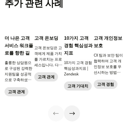
추가 관련 사례
더 나은 고객
고객 온보딩
10가지 고객
고객 개인정보
서비스 워크플
경험 핵심성과
보호
고객 온보딩은 고
로를 향한 길
지표
객에게 제품 가치
CX 팀과 보안 팀이
를 가르치는 프로
협력하여 고객 개
훌륭한 상담원으
10가지 고객 경험
세스입니다. 다음
인정보 보호를 우
로 구성된 강력한
핵심성과지표 |
은 기업의 온보딩
선시하는 방법을
지원팀을 성공적
Zendesk
프로세스 구축 방
고객 관계
알아보세요.
으로 구축하셨습
법입니다.
고객 경험
니다. 이제 그들이
고객 기대치
최고의 고객 서비
고객 관계
스를 제공할 수 있
도록 역량을 강화
하세요.