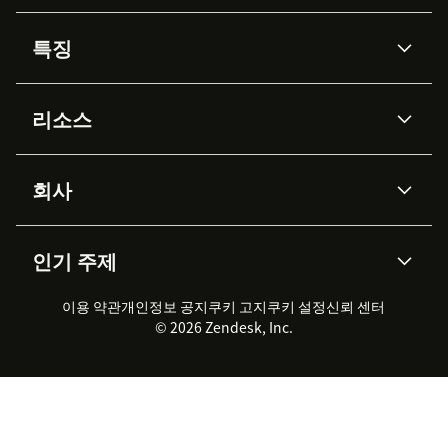
특징
AI 상담사
코파일럿
리소스
Zendesk AI
메시징 & 실시간 채팅
Advanced Data Privacy &
지식창고
헬프 센터
보안
Protection
회사
API & 개발자
블로그
통합 티켓 관리
음성
AI 리서치
이벤트 & 웨비나
회사 소개
Zendesk란?
커뮤니티 포럼
리포팅 & 애널리틱스
인기 주제
고객 사례
Academy
채용 정보
포용성 & 소속감
워크포스 관리
품질 보증(QA)
파트너
전문 서비스
지속 가능성 보고서
Zendesk Foundation
실시간 채팅
이용 약관
개인정보 공지
쿠키 고지
클라이언트 포털
쿠키 설정
신뢰 센터
2026 CX 트렌드
제품 업데이트
© 2026 Zendesk, Inc.
Zendesk Ventures
법적 정보
고객 서비스 소프트웨어
헬프 데스크 통합 티켓 관리 소
프트웨어
실시간 채팅 소프트웨어
포럼 소프트웨어
헬프 데스크 소프트웨어
클라이언트 포털 소프트웨어