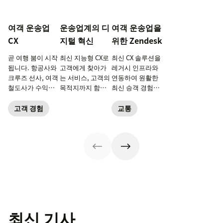
여객 운송업
운송업계의 디
여객 운송업을
CX
지털 혁신
위한 Zendesk
곧 여행 붐이 시작
최신 지능형 CX로
최신 CX 솔루션을
됩니다. 항공사와
고객에게 찾아가
레거시 인프라와
크루즈 선사, 여객
는 서비스, 고객의
연동하여 원활한
철도사가 수익을
목적지까지 함께
최신 승객 경험을
내고 평생 충성 고
하는 서비스를 제
제공하는 방법을
객을 만들기 위해
공하세요.
확인해 보세요.
고객 경험
교통
서는 기업의 CX를
새롭게 정비해야
합니다.
최신 기사