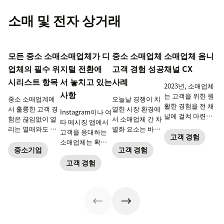
소매 및 전자 상거래
모든 중소 소매
소매업체가 디
중소 소매업체
소매업체 옴니
업체의 필수 위
지털 전환에
고객 경험 성공
채널 CX
시리스트 항목
서 놓치고 있는
사례
2023년, 소매업체
사항
는 고객을 위한 원
중소 소매업계에
오늘날 경쟁이 치
활한 경험을 전 채
서 훌륭한 고객 경
열한 시장 환경에
Instagram이나 여
널에 걸쳐 마련해
험은 끊임없이 열
서 소매업체 간 차
타 메시징 앱에서
야 합니다.
리는 열매와도 같
별화 요소는 바로
고객을 응대하는
고객 경험
습니다.
개인화된 고객 서
소매업체는 확실
비스입니다. 이번
중소기업
고객 경험
히 차별화됩니다.
ebook에서는, 고
고객 경험
객 충성도를 다지
는 데 도움이 될 성
공 사례를 공유합
니다.