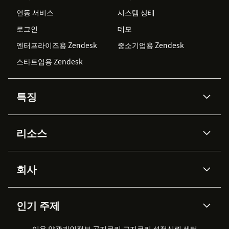
연동 서비스
시스템 상태
로그인
데모
엔터프라이즈용 Zendesk
중소기업용 Zendesk
스타트업용 Zendesk
특징
AI 상담사
코파일럿
리소스
Zendesk AI
메시징 & 실시간 채팅
Advanced Data Privacy &
지식창고
헬프 센터
보안
Protection
회사
API & 개발자
블로그
통합 티켓 관리
음성
AI 리서치
이벤트 & 웨비나
회사 소개
Zendesk란?
커뮤니티 포럼
리포팅 & 애널리틱스
인기 주제
고객 사례
Academy
채용 정보
포용성 & 소속감
워크포스 관리
품질 보증(QA)
파트너
전문 서비스
지속 가능성 보고서
Zendesk Foundation
실시간 채팅
이용 약관
개인정보 공지
쿠키 고지
클라이언트 포털
쿠키 설정
신뢰 센터
2026 CX 트렌드
제품 업데이트