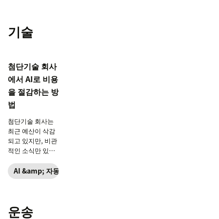
기술
첨단기술 회사
에서 AI로 비용
을 절감하는 방
법
첨단기술 회사는
최근 예산이 삭감
되고 있지만, 비관
적인 소식만 있는
것은 아닙니다. AI
가 고객 서비스 비
AI &amp; 자동화
용을 절감하고 고
객 경험을 개선하
는 데 어떻게 도움
운송
이 되는지 알아보
세요.