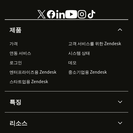
제품
가격
고객 서비스를 위한 Zendesk
연동 서비스
시스템 상태
로그인
데모
엔터프라이즈용 Zendesk
중소기업용 Zendesk
스타트업용 Zendesk
특징
AI 상담사
코파일럿
리소스
Zendesk AI
메시징 & 실시간 채팅