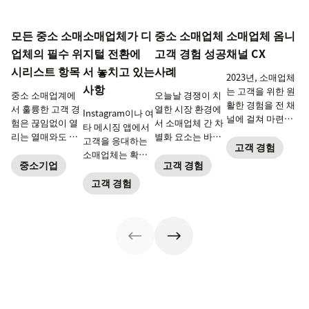
모든 중소 소매
소매업체가 디
중소 소매업체
소매업체 옴니
업체의 필수 위
지털 전환에
고객 경험 성공
채널 CX
시리스트 항목
서 놓치고 있는
사례
2023년, 소매업체
사항
는 고객을 위한 원
중소 소매업계에
오늘날 경쟁이 치
활한 경험을 전 채
서 훌륭한 고객 경
열한 시장 환경에
Instagram이나 여
널에 걸쳐 마련해
험은 끊임없이 열
서 소매업체 간 차
타 메시징 앱에서
야 합니다.
리는 열매와도 같
별화 요소는 바로
고객을 응대하는
고객 경험
습니다.
개인화된 고객 서
소매업체는 확실
비스입니다. 이번
중소기업
고객 경험
히 차별화됩니다.
ebook에서는, 고
고객 경험
객 충성도를 다지
는 데 도움이 될 성
공 사례를 공유합
니다.