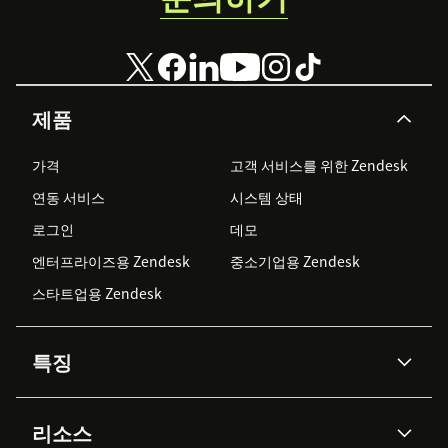
제품
가격
고객 서비스를 위한 Zendesk
연동 서비스
시스템 상태
로그인
데모
엔터프라이즈용 Zendesk
중소기업용 Zendesk
스타트업용 Zendesk
특징
AI 상담사
코파일럿
리소스
Zendesk AI
메시징 & 실시간 채팅