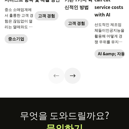
신적인 방법
service costs
중소 소매업계에
with AI
서 훌륭한 고객 경
고객 경험
험은 끊임없이 열
고객 경험
선도적인 제조업
리는 열매와도 같
체들이인공지능을
습니다.
활용해 어떻게 경
중소기업
쟁 우위를 유지하
고 있는지 알아보
세요.
AI &amp; 자동화
Footer
무엇을 도와드릴까요?
문의하기