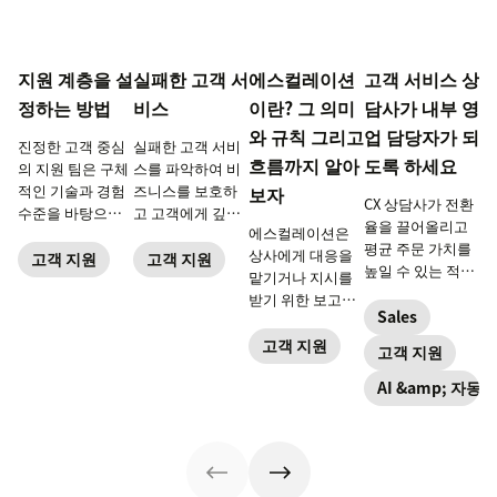
지원 계층을 설
실패한 고객 서
에스컬레이션
고객 서비스 상
정하는 방법
비스
이란? 그 의미
담사가 내부 영
와 규칙 그리고
업 담당자가 되
진정한 고객 중심
실패한 고객 서비
흐름까지 알아
도록 하세요
의 지원 팀은 구체
스를 파악하여 비
적인 기술과 경험
즈니스를 보호하
보자
CX 상담사가 전환
수준을 바탕으로
고 고객에게 깊은
율을 끌어올리고
에스컬레이션은
구축된 계층으로
인상을 남겨 보세
평균 주문 가치를
상사에게 대응을
구성됩니다.
요.
고객 지원
고객 지원
높일 수 있는 적절
맡기거나 지시를
한 도구를 가지고
받기 위한 보고를
있을 때 고객과의
Sales
가리키며 일반적
상호작용은 매출
인 업무 보고와는
고객 지원
고객 지원
창출의 기회가 됩
의미가 조금 다릅
니다.
AI &amp; 자동화
니다.이 글에서는
에스컬레이션의
의미 현장에서 이
를 원활하게 수행
하기 위한 프로세