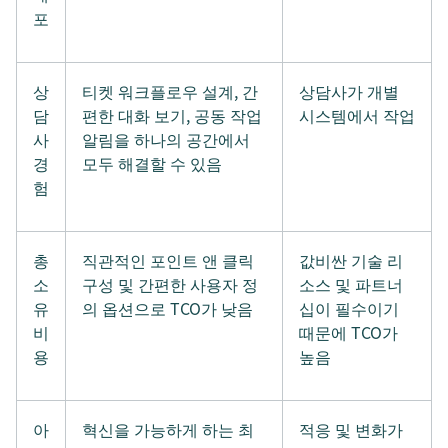
포
상
티켓 워크플로우 설계, 간
상담사가 개별
담
편한 대화 보기, 공동 작업
시스템에서 작업
사
알림을 하나의 공간에서
경
모두 해결할 수 있음
험
총
직관적인 포인트 앤 클릭
값비싼 기술 리
소
구성 및 간편한 사용자 정
소스 및 파트너
유
의 옵션으로 TCO가 낮음
십이 필수이기
비
때문에 TCO가
용
높음
아
혁신을 가능하게 하는 최
적응 및 변화가