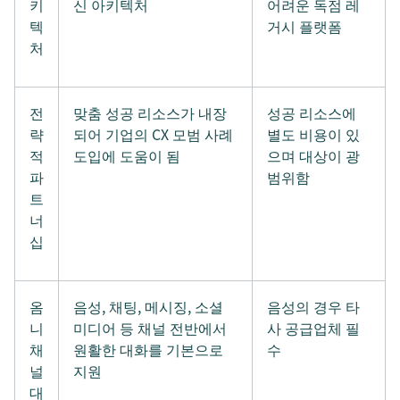
키
신 아키텍처
어려운 독점 레
텍
거시 플랫폼
처
전
맞춤 성공 리소스가 내장
성공 리소스에
략
되어 기업의 CX 모범 사례
별도 비용이 있
적
도입에 도움이 됨
으며 대상이 광
파
범위함
트
너
십
옴
음성, 채팅, 메시징, 소셜
음성의 경우 타
니
미디어 등 채널 전반에서
사 공급업체 필
채
원활한 대화를 기본으로
수
널
지원
대