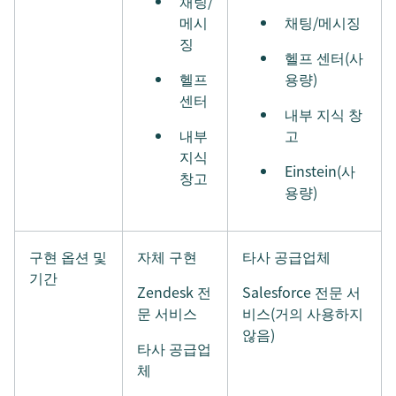
채팅/
메시
채팅/메시징
징
헬프 센터(사
헬프
용량)
센터
내부 지식 창
내부
고
지식
Einstein(사
창고
용량)
구현 옵션 및
자체 구현
타사 공급업체
기간
Zendesk 전
Salesforce 전문 서
문 서비스
비스(거의 사용하지
않음)
타사 공급업
체