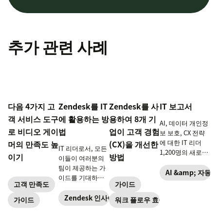
추가 관련 사례
다음 4가지 고
Zendesk를 IT
Zendesk를 사
IT 보고서
객 서비스 도구
에 활용하는 방
용하여 8개 기
AI, 데이터 개인정
로 비디오 게이
법
업이 고객 경험
보 보호, CX 전략
에 대한 IT 리더
머의 만족도 높
(CX)을 개선한
IT 리더로서, 모든
1,200명의 새로운
이기
방법
이들이 여러분의
인사이트와 데이
팀이 제공하는 가
터를 살펴보세요.
AI &amp; 자동화
이드를 기대하고
고객 만족도
가이드
있습니다.
Zendesk 도구를
Zendesk 인사이트
가이드
워크 플로우 효율성
이용해 안전하게
대규모로 직원들