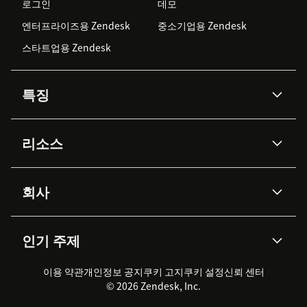
로그인
데모
엔터프라이즈용 Zendesk
중소기업용 Zendesk
스타트업용 Zendesk
특징
AI 상담사
코파일럿
리소스
Zendesk AI
메시징 & 실시간 채팅
Advanced Data Privacy &
지식창고
헬프 센터
보안
Protection
회사
API & 개발자
블로그
통합 티켓 관리
음성
AI 리서치
이벤트 & 웨비나
회사 소개
Zendesk란?
커뮤니티 포럼
리포팅 & 애널리틱스
인기 주제
고객 사례
Academy
채용 정보
포용성 & 소속감
워크포스 관리
품질 보증(QA)
파트너
전문 서비스
지속 가능성 보고서
Zendesk Foundation
실시간 채팅
이용 약관
개인정보 공지
쿠키 고지
클라이언트 포털
쿠키 설정
신뢰 센터
2026 CX 트렌드
제품 업데이트
© 2026 Zendesk, Inc.
Zendesk Ventures
법적 정보
고객 서비스 소프트웨어
헬프 데스크 통합 티켓 관리 소