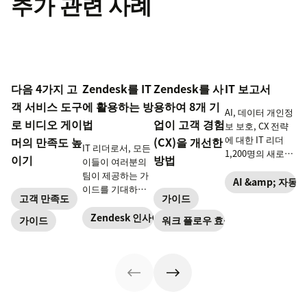
추가 관련 사례
다음 4가지 고
Zendesk를 IT
Zendesk를 사
IT 보고서
객 서비스 도구
에 활용하는 방
용하여 8개 기
AI, 데이터 개인정
로 비디오 게이
법
업이 고객 경험
보 보호, CX 전략
에 대한 IT 리더
머의 만족도 높
(CX)을 개선한
IT 리더로서, 모든
1,200명의 새로운
이기
방법
이들이 여러분의
인사이트와 데이
팀이 제공하는 가
터를 살펴보세요.
AI &amp; 자동화
이드를 기대하고
고객 만족도
가이드
있습니다.
Zendesk 도구를
Zendesk 인사이트
가이드
워크 플로우 효율성
이용해 안전하게
대규모로 직원들
의 문의에 답변할
수 있는 방법을 알
아보십시오.