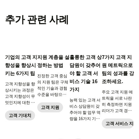
추가 관련 사례
기업의 고객 지
지원 계층을 설
훌륭한 고객 상
7가지 고객 지
향성을 향상시
정하는 방법
담원이 갖추어
원 메트릭으로
키는 6가지 팁
야 할 고객 서
팀의 성과를 강
진정한 고객 중심
비스 기술 16
조하세요.
의 지원 팀은 구체
고객 지향성을 향
적인 기술과 경험
가지
상시키는 과정은
주요 고객 지원 메
수준을 바탕으로
고객 지향성이 무
트릭을 서로 나란
능력 있는 고객 서
구축된 계층으로
엇인지에 대한 이
히 측정하면 지원
비스 상담원이 갖
구성됩니다.
고객 지원
해를 심화시키고
리더가 고객 경험
추어야 할 업무 역
효율적인 고객 지
고객 기대치
을 전반적으로 확
량을 16가지 기술
향 전략을 구축하
인할 수 있습니다.
고객 서비스 지표
로 소개합니다. 전
는 것에서부터 시
화, 이메일, 소셜,
작합니다.
실시간 채팅 등 다