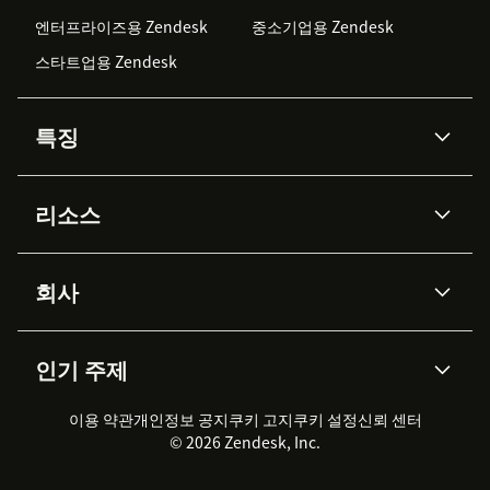
엔터프라이즈용 Zendesk
중소기업용 Zendesk
스타트업용 Zendesk
특징
AI 상담사
코파일럿
리소스
Zendesk AI
메시징 & 실시간 채팅
Advanced Data Privacy &
지식창고
헬프 센터
보안
Protection
회사
API & 개발자
블로그
통합 티켓 관리
음성
AI 리서치
이벤트 & 웨비나
회사 소개
Zendesk란?
커뮤니티 포럼
리포팅 & 애널리틱스
인기 주제
고객 사례
Academy
채용 정보
포용성 & 소속감
워크포스 관리
품질 보증(QA)
파트너
전문 서비스
지속 가능성 보고서
Zendesk Foundation
실시간 채팅
이용 약관
개인정보 공지
쿠키 고지
클라이언트 포털
쿠키 설정
신뢰 센터
2026 CX 트렌드
제품 업데이트
© 2026 Zendesk, Inc.
Zendesk Ventures
법적 정보
고객 서비스 소프트웨어
헬프 데스크 통합 티켓 관리 소
프트웨어