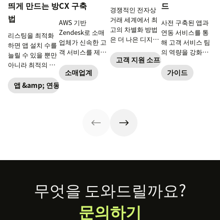
띄게 만드는 방
CX 구축
드
경쟁적인 전자상
법
거래 세계에서 최
AWS 기반
사전 구축된 앱과
고의 차별화 방법
Zendesk로 소매
연동 서비스를 통
리스팅을 최적화
은 더 나은 디지털
업체가 신속한 고
해 고객 서비스 팀
하면 앱 설치 수를
고객 경험을 제공
객 서비스를 제공
의 역량을 강화하
늘릴 수 있을 뿐만
하는 것입니다. 여
고객 지원 소프트웨어
하는 방법을 확인
세요.
아니라 최적의 고
기에서 유용한 역
하세요.
소매업계
가이드
객에게 다가가는
할을 하는 것이 바
데에도 효과적입
앱 &amp; 연동 서비스
로 연동 서비스입
니다. 경쟁 속에서
니다.
차별화할 수 있는
방법이 바로 여기
에 있습니다.
Footer
무엇을 도와드릴까요?
문의하기