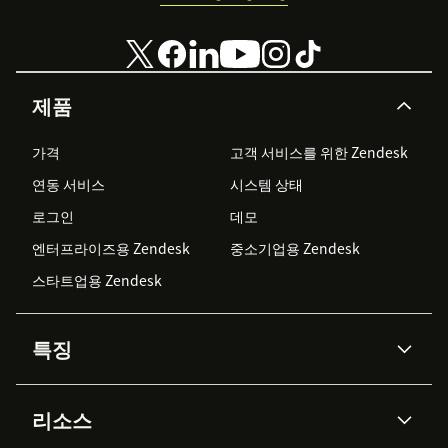
제품
가격
고객 서비스를 위한 Zendesk
연동 서비스
시스템 상태
로그인
데모
엔터프라이즈용 Zendesk
중소기업용 Zendesk
스타트업용 Zendesk
특징
AI 상담사
코파일럿
리소스
Zendesk AI
메시징 & 실시간 채팅