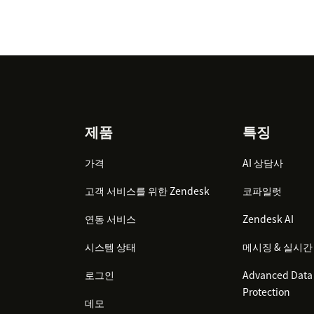
Footer
제품
특징
가격
AI 상담사
고객 서비스를 위한 Zendesk
코파일럿
연동 서비스
Zendesk AI
시스템 상태
메시징 & 실시간
로그인
Advanced Data 
Protection
데모