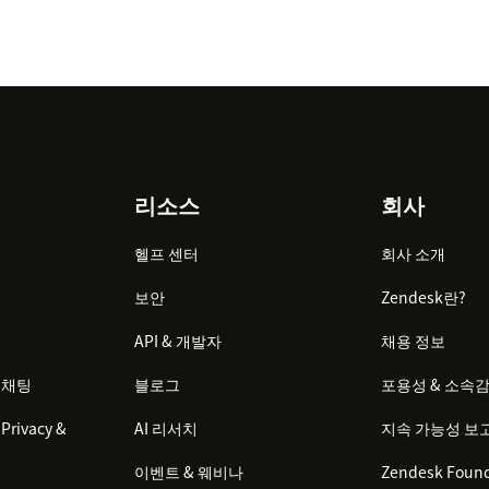
리소스
회사
헬프 센터
회사 소개
보안
Zendesk란?
API & 개발자
채용 정보
 채팅
블로그
포용성 & 소속
Privacy &
AI 리서치
지속 가능성 보
이벤트 & 웨비나
Zendesk Found