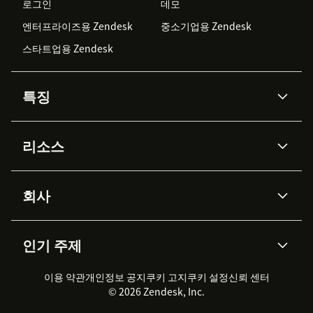
로그인
데모
엔터프라이즈용 Zendesk
중소기업용 Zendesk
스타트업용 Zendesk
특징
AI 상담사
코파일럿
리소스
Zendesk AI
메시징 & 실시간 채팅
Advanced Data Privacy &
지식창고
헬프 센터
보안
Protection
회사
API & 개발자
블로그
통합 티켓 관리
음성
AI 리서치
이벤트 & 웨비나
회사 소개
Zendesk란?
커뮤니티 포럼
리포팅 & 애널리틱스
인기 주제
고객 사례
Academy
채용 정보
포용성 & 소속감
워크포스 관리
품질 보증(QA)
파트너
전문 서비스
지속 가능성 보고서
Zendesk Foundation
실시간 채팅
이용 약관
개인정보 공지
쿠키 고지
클라이언트 포털
쿠키 설정
신뢰 센터
2026 CX 트렌드
제품 업데이트
© 2026 Zendesk, Inc.
Zendesk Ventures
법적 정보
고객 서비스 소프트웨어
헬프 데스크 통합 티켓 관리 소