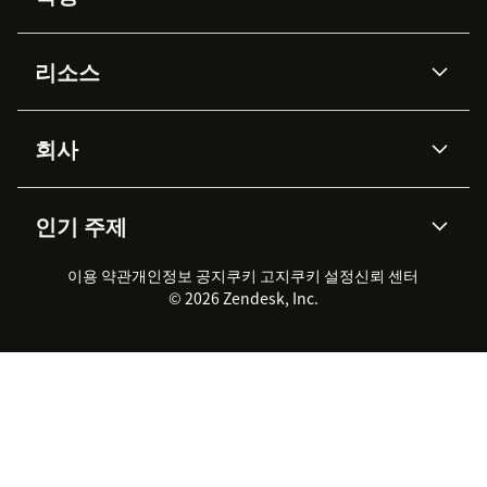
AI 상담사
코파일럿
리소스
Zendesk AI
메시징 & 실시간 채팅
Advanced Data Privacy &
지식창고
헬프 센터
보안
Protection
회사
API & 개발자
블로그
통합 티켓 관리
음성
AI 리서치
이벤트 & 웨비나
회사 소개
Zendesk란?
커뮤니티 포럼
리포팅 & 애널리틱스
인기 주제
고객 사례
Academy
채용 정보
포용성 & 소속감
워크포스 관리
품질 보증(QA)
파트너
전문 서비스
지속 가능성 보고서
Zendesk Foundation
실시간 채팅
이용 약관
개인정보 공지
쿠키 고지
클라이언트 포털
쿠키 설정
신뢰 센터
2026 CX 트렌드
제품 업데이트
© 2026 Zendesk, Inc.
Zendesk Ventures
법적 정보
고객 서비스 소프트웨어
헬프 데스크 통합 티켓 관리 소
프트웨어
실시간 채팅 소프트웨어
포럼 소프트웨어
헬프 데스크 소프트웨어
클라이언트 포털 소프트웨어
지식창고 소프트웨어
TOP AI 상담사