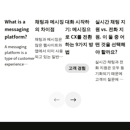
What is a
채팅과 메시징
대화 시작하
실시간 채팅 지
messaging
의 차이점
기: 메시징으
원 vs. 전화 지
platform?
로 CX를 전환
원. 이 둘 중 어
채팅과 메시징은
하는 9가지 방
떤 것을 선택해
많은 웹사이트와
A messaging
앱에서 이미 사용
법
야 할까요?
platform is a
되고 있는 일반적
type of customer
실시간 채팅과 전
인 기능입니다. 특
experience
화 지원은 모두 동
고객 경험
정 유형의 대화가
software that
기화되기 때문에
더 나은 사용자 경
equips
고객이 질문에 대
험을 제공하는 이
developers or
한 즉각적인 답변
유를 알아보십시
admins with
을 받을 수 있지만,
오.
tools to build
몇 가지 주요 차이
interactive
점으로 인해 사용
messaging
시기와 사용 방법
experiences.
이 달라집니다.
Learn how to
pick the right
one for your