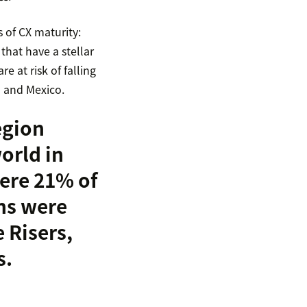
s of CX maturity:
that have a stellar
e at risk of falling
l and Mexico.
egion
world in
ere 21% of
ns were
 Risers,
s.