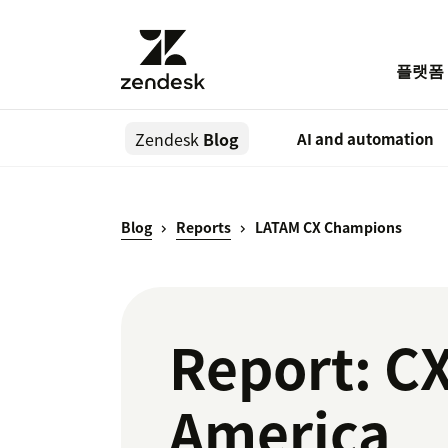
플랫폼
Zendesk
Blog
AI and automation
Blog
Reports
LATAM CX Champions
Report: C
America