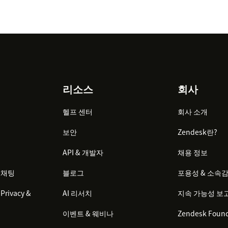
리소스
회사
헬프 센터
회사 소개
보안
Zendesk란?
API & 개발자
채용 정보
 채팅
블로그
포용성 & 소속
Privacy &
AI 리서치
지속 가능성 보
이벤트 & 웨비나
Zendesk Found