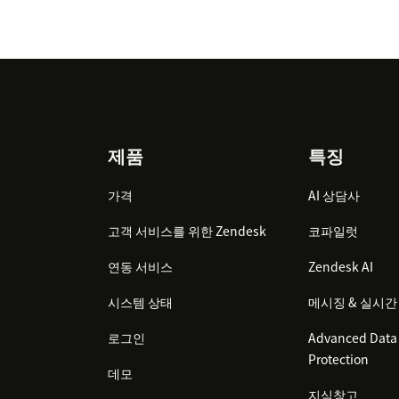
Footer
제품
특징
가격
AI 상담사
고객 서비스를 위한 Zendesk
코파일럿
연동 서비스
Zendesk AI
시스템 상태
메시징 & 실시간
로그인
Advanced Data 
Protection
데모
지식창고