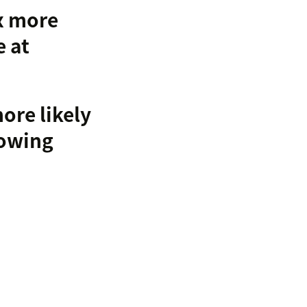
x more
 at
ore likely
rowing