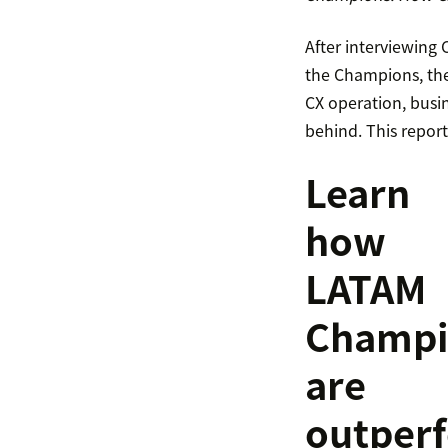
After interviewing 
the Champions, the 
CX operation, busin
behind. This repor
Learn
how
LATAM
Champi
are
outper