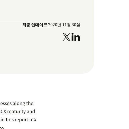
최종 업데이트
2020년 11월 30일
nesses along the
 CX maturity and
n this report:
CX
ss
.