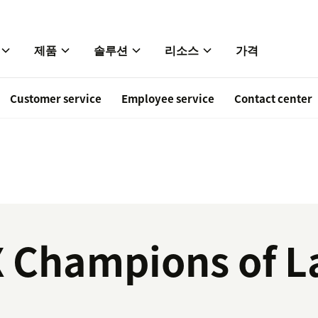
제품
솔루션
리소스
가격
Customer service
Employee service
Contact center
X Champions of L