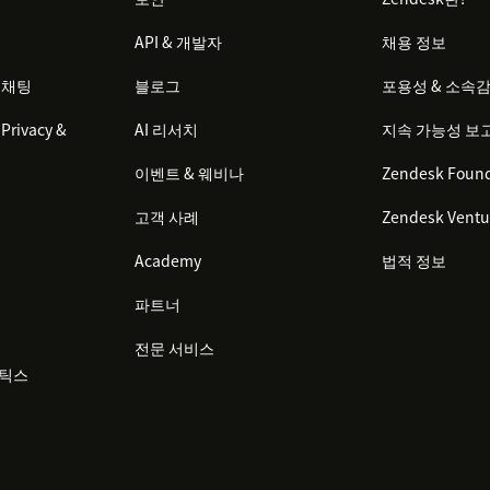
API & 개발자
채용 정보
 채팅
블로그
포용성 & 소속
Privacy &
AI 리서치
지속 가능성 보
이벤트 & 웨비나
Zendesk Found
고객 사례
Zendesk Ventu
Academy
법적 정보
파트너
전문 서비스
리틱스