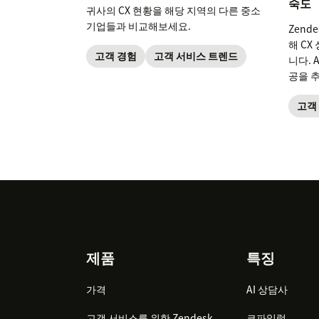
숙도
귀사의 CX 현황을 해당 지역의 다른 중소
기업들과 비교해보세요.
Zende
해 C
고객 경험
고객 서비스 트렌드
니다. 
공을 
고객
Footer
제품
특징
가격
AI 상담사
고객 서비스를 위한 Zendesk
코파일럿