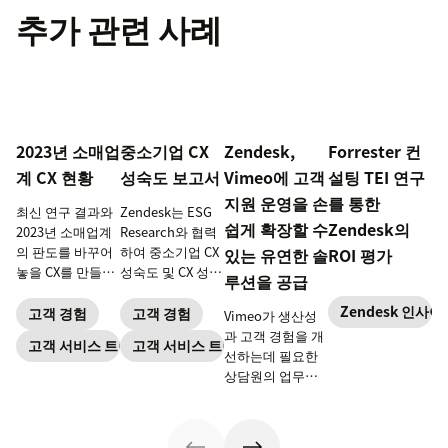
추가 관련 사례
2023년 소매업
중소기업 CX
Zendesk,
Forrester 컨
계 CX 현황
성숙도 보고서
Vimeo에 고객
설팅 TEI 연구
지원 운영을 손
를 통한
최신 연구 결과와
Zendesk는 ESG
쉽게 확장할 수
Zendesk의
2023년 소매업계
Research와 협력
의 판도를 바꾸어
하여 중소기업 CX
있는 유연한 솔
ROI 평가
놓을 CX를 만들기
성숙도 및 CX 성공
루션을 공급
위한 전문가의 팁
에 대한 프레임워
Zendesk 인사이
을 확인해 보세요.
크를 구축했습니
고객 경험
고객 경험
Vimeo가 생산성
다. 전체 보고서를
과 고객 경험을 개
고객 서비스 트렌드
고객 서비스 트렌드
다운로드하세요.
선하는데 필요한
상담원의 업무를
든든하게 지원한
사례를 알아보세
요.