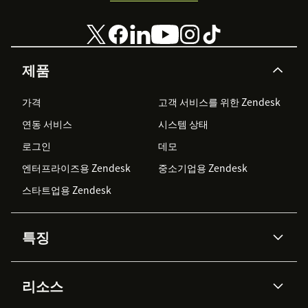
제품
가격
고객 서비스를 위한 Zendesk
연동 서비스
시스템 상태
로그인
데모
엔터프라이즈용 Zendesk
중소기업용 Zendesk
스타트업용 Zendesk
특징
AI 상담사
코파일럿
리소스
Zendesk AI
메시징 & 실시간 채팅