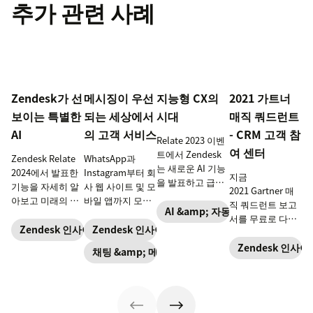
추가 관련 사례
Zendesk가 선
메시징이 우선
지능형 CX의
2021 가트너
보이는 특별한
되는 세상에서
시대
매직 쿼드런트
AI
의 고객 서비스
- CRM 고객 참
Relate 2023 이벤
여 센터
트에서 Zendesk
Zendesk Relate
WhatsApp과
는 새로운 AI 기능
2024에서 발표한
Instagram부터 회
지금
을 발표하고 급변
기능을 자세히 알
사 웹 사이트 및 모
2021 Gartner 매
하는 시장에서 기
아보고 미래의 고
바일 앱까지 모두
직 쿼드런트 보고
업이 경쟁력을 유
AI &amp; 자동화
객 및 직원 참여를
연결된 풍부한 대
서를 무료로 다운
지하도록 지원하
위한 Zendesk의
화 경험을 제공하
Zendesk 인사이트
Zendesk 인사이트
로드 받고
는 심층 연구를 공
약속을 확인하세
세요.
Zendesk가 6년 연
Zendesk 인사이
채팅 &amp; 메시징
유합니다.
요.
속 업계 리더로 인
정받는 이유를 알
아보세요.