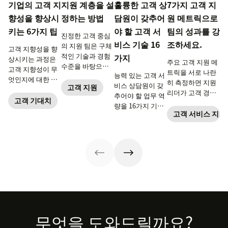
기업의 고객 지
지원 계층을 설
훌륭한 고객 상
7가지 고객 지
향성을 향상시
정하는 방법
담원이 갖추어
원 메트릭으로
키는 6가지 팁
야 할 고객 서
팀의 성과를 강
진정한 고객 중심
비스 기술 16
조하세요.
의 지원 팀은 구체
고객 지향성을 향
적인 기술과 경험
가지
상시키는 과정은
주요 고객 지원 메
수준을 바탕으로
고객 지향성이 무
트릭을 서로 나란
능력 있는 고객 서
구축된 계층으로
엇인지에 대한 이
히 측정하면 지원
비스 상담원이 갖
구성됩니다.
고객 지원
해를 심화시키고
리더가 고객 경험
추어야 할 업무 역
효율적인 고객 지
고객 기대치
을 전반적으로 확
량을 16가지 기술
향 전략을 구축하
인할 수 있습니다.
고객 서비스 지표
로 소개합니다. 전
는 것에서부터 시
화, 이메일, 소셜,
작합니다.
실시간 채팅 등 다
양한 채널에 맞는
기술을 연마하는
데 도움이 되는
ebook 내용을 요
약한 글입니다.
Footer
무엇을 도와드릴까요?