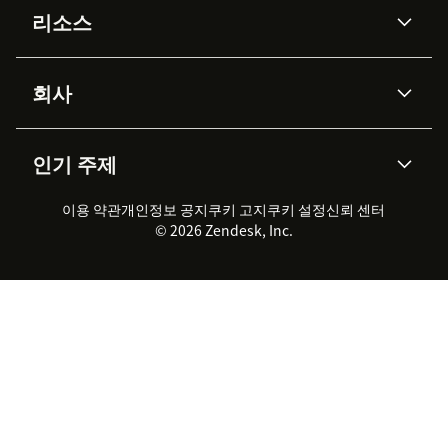
리소스
Zendesk AI
메시징 & 실시간 채팅
Advanced Data Privacy &
지식창고
헬프 센터
보안
Protection
회사
API & 개발자
블로그
통합 티켓 관리
음성
AI 리서치
이벤트 & 웨비나
회사 소개
Zendesk란?
커뮤니티 포럼
리포팅 & 애널리틱스
인기 주제
고객 사례
Academy
채용 정보
포용성 & 소속감
워크포스 관리
품질 보증(QA)
파트너
전문 서비스
지속 가능성 보고서
Zendesk Foundation
실시간 채팅
이용 약관
개인정보 공지
쿠키 고지
클라이언트 포털
쿠키 설정
신뢰 센터
2026 CX 트렌드
제품 업데이트
© 2026 Zendesk, Inc.
Zendesk Ventures
법적 정보
고객 서비스 소프트웨어
헬프 데스크 통합 티켓 관리 소
프트웨어
실시간 채팅 소프트웨어
포럼 소프트웨어
헬프 데스크 소프트웨어
클라이언트 포털 소프트웨어
지식창고 소프트웨어
TOP AI 상담사