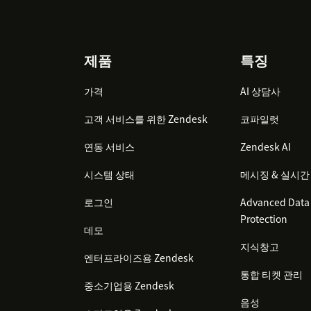
Footer
제품
특징
가격
AI 상담사
고객 서비스를 위한 Zendesk
코파일럿
연동 서비스
Zendesk AI
시스템 상태
메시징 & 실시간
로그인
Advanced Data 
Protection
데모
지식창고
엔터프라이즈용 Zendesk
통합 티켓 관리
중소기업용 Zendesk
음성