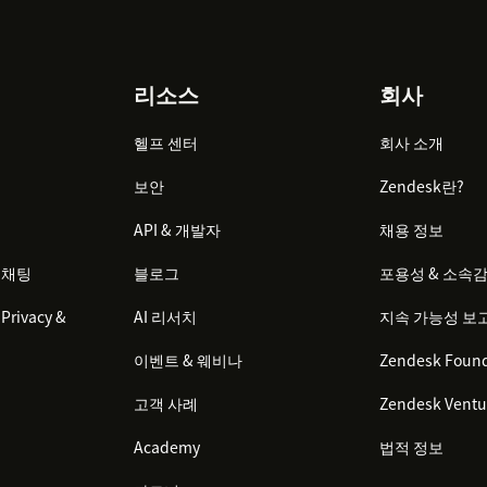
리소스
회사
헬프 센터
회사 소개
보안
Zendesk란?
API & 개발자
채용 정보
 채팅
블로그
포용성 & 소속
Privacy &
AI 리서치
지속 가능성 보
이벤트 & 웨비나
Zendesk Found
고객 사례
Zendesk Ventu
Academy
법적 정보