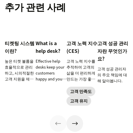
추가 관련 사례
티켓팅 시스템
What is a
고객 노력 지수
고객 성공 관리
이란?
help desk?
(CES)
자란 무엇인가
요?
높은 티켓 볼륨을
Effective help
고객 노력 지수를
효율적으로 관리
desks keep your
추적하여 고객의
고객 성공 관리자
하고, 시의적절한
customers
삶을 더 편리하게
의 주요 책임에 대
고객 지원을 제공
happy and your
만드는 가장 좋은
해 알아봅니다.
하고, 에이전트 생
employees
방법을 알아보세
산성을 높이려면
productive.
요.
고객 만족도
티켓팅 시스템을
Learn more
고객 유지
사용하십시오.
below.