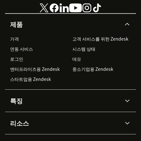
제품
가격
고객 서비스를 위한 Zendesk
연동 서비스
시스템 상태
로그인
데모
엔터프라이즈용 Zendesk
중소기업용 Zendesk
스타트업용 Zendesk
특징
AI 상담사
코파일럿
리소스
Zendesk AI
메시징 & 실시간 채팅
Advanced Data Privacy &
지식창고
헬프 센터
보안