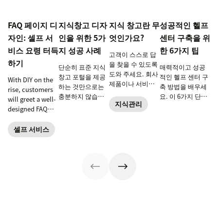
FAQ 페이지 디
지식창고 디자
지식 창고란 무
성공적인 헬프
자인: 셀프 서
인을 위한 5가
엇인가요?
센터 구축을 위
비스 요령 터득
지 성공 사례
한 6가지 팁
고객이 스스로 답
하기
을 찾을 수 있도록
단순히 표준 지식
매력적이고 성공
도와 주세요. 회사
창고 포털을 제공
적인 헬프 센터 구
With DIY on the
제품이나 서비스
하는 것만으로는
축 방법을 배우세
rise, customers
에 대한 가상의 정
충분하지 않습니
요. 이 6가지 단계
will greet a well-
보 라이브러리인
지식관리
다. 지식창고 디자
로 헬프 센터를 개
designed FAQ
지식 창고와 함께
인은 고객의 브랜
선하여 고객 만족
page as a useful
라면 가능합니다.
드 경험에 영향을
도를 높이고, 비용
tool—and a
셀프 서비스
줍니다. 최고의 지
을 줄이며, 비즈니
welcome relief.
식창고는 직관적
스 커뮤니티를 키
이고, 이해하기 쉬
워 나가세요.
우며, 단순합니다.
Support 솔루션
지식창고 디자인
의 일부인
성공 사례를 확인
Zendesk Guide,
하려면 계속 읽어
Answer Bot 및
보세요.
Embeddables도
확인해 보세요.