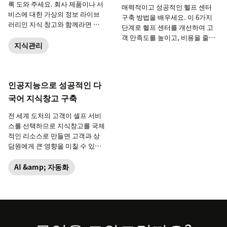
록 도와 주세요. 회사 제품이나 서
매력적이고 성공적인 헬프 센터
비스에 대한 가상의 정보 라이브
구축 방법을 배우세요. 이 6가지
러리인 지식 창고와 함께라면 가
단계로 헬프 센터를 개선하여 고
능합니다.
객 만족도를 높이고, 비용을 줄이
지식관리
며, 비즈니스 커뮤니티를 키워 나
가세요. Support 솔루션의 일부
인 Zendesk Guide, Answer Bot
및 Embeddables도 확인해 보세
인공지능으로 성공적인 다
요.
국어 지식창고 구축
전 세계 도처의 고객이 셀프 서비
스를 선택하므로 지식창고를 국제
적인 리소스로 만들면 고객과 상
담원에게 큰 영향을 미칠 수 있는
데, 지식창고를 인공지능으로 보
완할 경우에는 특히 더 그렇습니
AI &amp; 자동화
다.