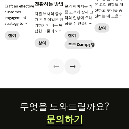
전환하는 방법
은 고객 경험을 개
Craft an effective
문의 페이지는 기
선하고 수익을 증
customer
존 고객과 잠재 고
지원 부서의 중추
진하는 데 도움을
engagement
객의 인상에 오래
가 된 이메일은 관
줍니다.
strategy to
남을 수 있습니다.
리하기에 너무 복
참여
improve
평범한 템플릿은
잡한 괴물이 되었
customer
버리고 모든 면에
참여
참여
습니다. 이메일 고
experience and
서 돋보이는 페이
객 서비스를 벗어
참여
도구 &amp; 템플릿
build lasting
지를 만드세요.
나 클라우드로 전
relationships
환하는 방법을 알
with your
아보세요.
audience.
Footer
무엇을 도와드릴까요?
문의하기