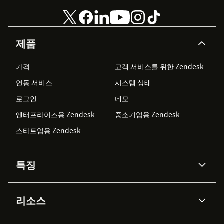
제품
가격
고객 서비스를 위한 Zendesk
연동 서비스
시스템 상태
로그인
데모
엔터프라이즈용 Zendesk
중소기업용 Zendesk
스타트업용 Zendesk
특징
AI 상담사
코파일럿
리소스
Zendesk AI
메시징 & 실시간 채팅
Advanced Data Privacy &
지식창고
헬프 센터
보안