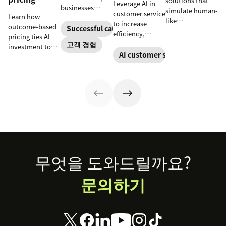
solutions that
Leverage AI in
businesses
simulate human-
customer service
Learn how
increase
like
to increase
outcome-based
customer
Successful call center
conversations to
efficiency,
pricing ties AI
satisfaction,
deliver 24/7
reduce
고객 경험
investment to
boost team
support and give
operational
AI customer service
measurable
productivity,
service teams
costs, and
results, so
and scale
time back for
provide fast and
businesses can
operations.
higher-value
personalized
evaluate value
tasks.
support at scale.
based on what
agents achieve,
not just what
they cost.
Footer
무엇을 도와드릴까요?
문의하기