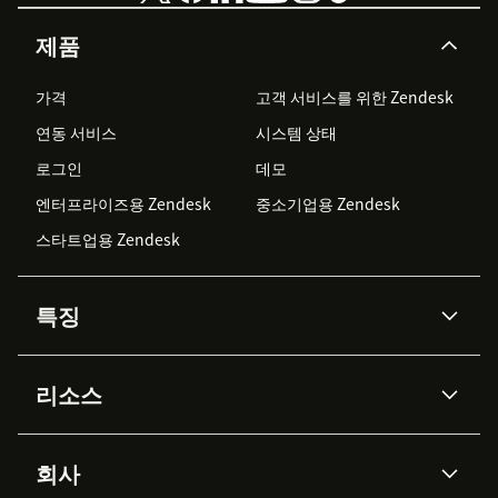
제품
가격
고객 서비스를 위한 Zendesk
연동 서비스
시스템 상태
로그인
데모
엔터프라이즈용 Zendesk
중소기업용 Zendesk
스타트업용 Zendesk
특징
AI 상담사
코파일럿
리소스
Zendesk AI
메시징 & 실시간 채팅
Advanced Data Privacy &
지식창고
헬프 센터
보안
Protection
회사
API & 개발자
블로그
통합 티켓 관리
음성