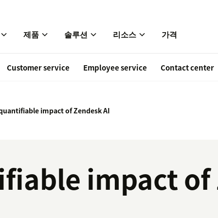
제품
솔루션
리소스
가격
Customer service
Employee service
Contact center
quantifiable impact of Zendesk AI
ifiable impact of