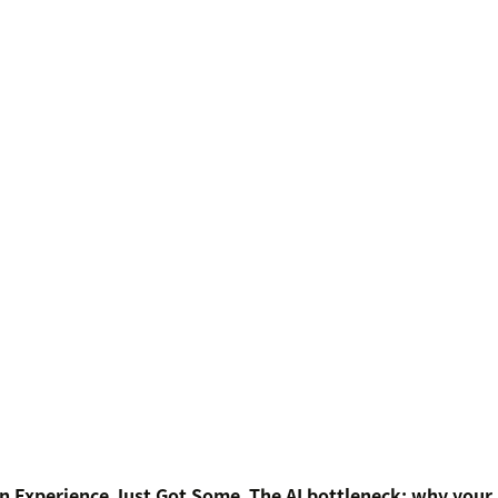
n Experience Just Got Some
The AI bottleneck: why your