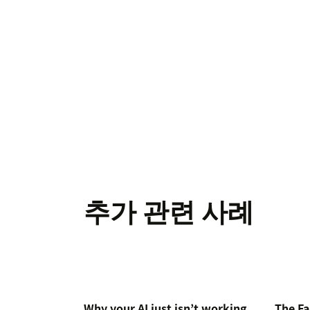
추가 관련 사례
Why your AI just isn’t working
The Fa