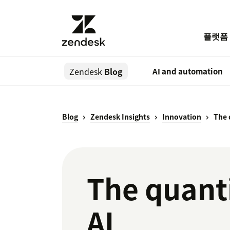
플랫폼
Zendesk
Blog
AI and automation
Blog
Zendesk Insights
Innovation
The 
The quant
AI