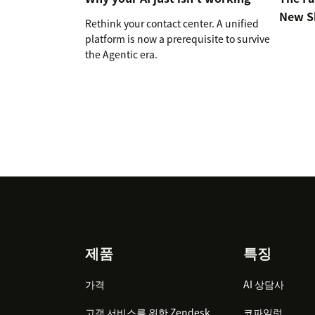
New Sk
Rethink your contact center. A unified
platform is now a prerequisite to survive
the Agentic era.
Footer
제품
특징
가격
AI 상담사
고객 서비스를 위한 Zendesk
코파일럿