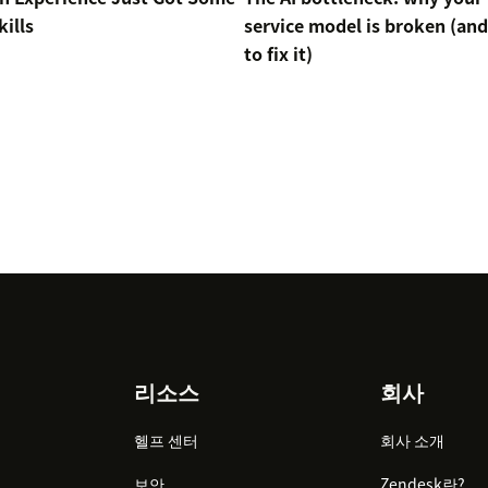
ills
service model is broken (an
to fix it)
리소스
회사
헬프 센터
회사 소개
보안
Zendesk란?