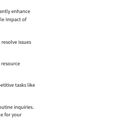
icantly enhance
ble Impact of
 resolve issues
r resource
itive tasks like
utine inquiries.
e for your