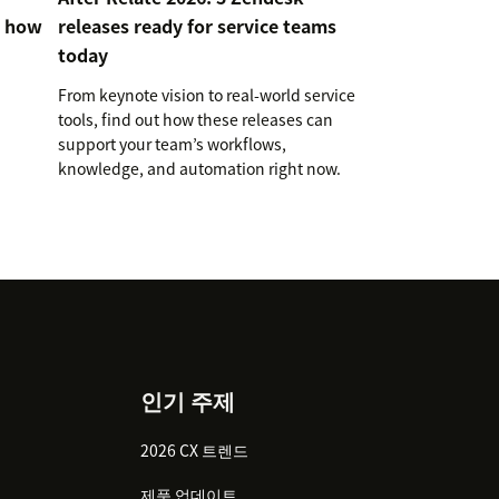
d how
releases ready for service teams
today
From keynote vision to real-world service
tools, find out how these releases can
support your team’s workflows,
knowledge, and automation right now.
인기 주제
2026 CX 트렌드
제품 업데이트