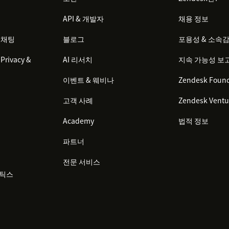
API & 개발자
채용 정보
 채팅
블로그
포용성 & 소속
Privacy &
AI 리서치
지속 가능성 보
이벤트 & 웨비나
Zendesk Found
고객 사례
Zendesk Ventu
Academy
법적 정보
파트너
전문 서비스
리틱스