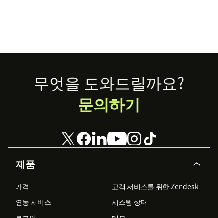
Footer
무엇을 도와드릴까요?
문의하기
제품
가격
고객 서비스를 위한 Zendesk
연동 서비스
시스템 상태
로그인
데모