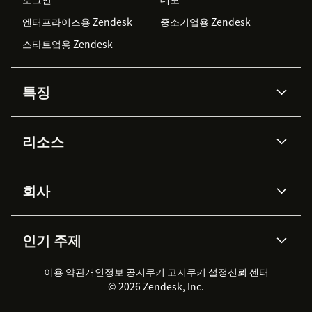
엔터프라이즈용 Zendesk
중소기업용 Zendesk
스타트업용 Zendesk
특징
AI 상담사
코파일럿
리소스
Zendesk AI
메시징 & 실시간 채팅
Advanced Data Privacy &
지식창고
헬프 센터
보안
Protection
회사
API & 개발자
블로그
통합 티켓 관리
음성
AI 리서치
이벤트 & 웨비나
회사 소개
Zendesk란?
커뮤니티 포럼
리포팅 & 애널리틱스
인기 주제
고객 사례
Academy
채용 정보
포용성 & 소속감
워크포스 관리
품질 보증(QA)
파트너
전문 서비스
지속 가능성 보고서
Zendesk Foundation
실시간 채팅
이용 약관
개인정보 공지
쿠키 고지
클라이언트 포털
쿠키 설정
신뢰 센터
2026 CX 트렌드
제품 업데이트
© 2026 Zendesk, Inc.
Zendesk Ventures
법적 정보
고객 서비스 소프트웨어
헬프 데스크 통합 티켓 관리 소
프트웨어