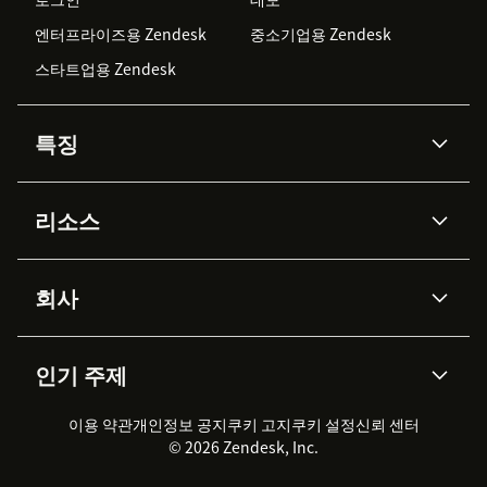
엔터프라이즈용 Zendesk
중소기업용 Zendesk
스타트업용 Zendesk
특징
AI 상담사
코파일럿
리소스
Zendesk AI
메시징 & 실시간 채팅
Advanced Data Privacy &
지식창고
헬프 센터
보안
Protection
회사
API & 개발자
블로그
통합 티켓 관리
음성
AI 리서치
이벤트 & 웨비나
회사 소개
Zendesk란?
커뮤니티 포럼
리포팅 & 애널리틱스
인기 주제
고객 사례
Academy
채용 정보
포용성 & 소속감
워크포스 관리
품질 보증(QA)
파트너
전문 서비스
지속 가능성 보고서
Zendesk Foundation
실시간 채팅
이용 약관
개인정보 공지
쿠키 고지
클라이언트 포털
쿠키 설정
신뢰 센터
2026 CX 트렌드
제품 업데이트
© 2026 Zendesk, Inc.
Zendesk Ventures
법적 정보
고객 서비스 소프트웨어
헬프 데스크 통합 티켓 관리 소
프트웨어