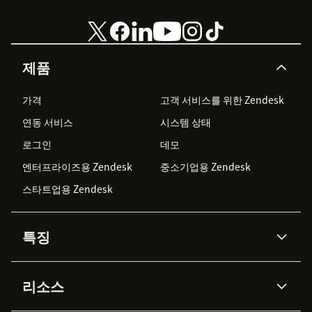
제품
가격
고객 서비스를 위한 Zendesk
연동 서비스
시스템 상태
로그인
데모
엔터프라이즈용 Zendesk
중소기업용 Zendesk
스타트업용 Zendesk
특징
AI 상담사
코파일럿
리소스
Zendesk AI
메시징 & 실시간 채팅