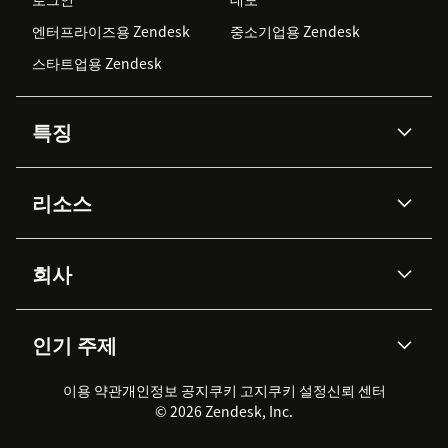
엔터프라이즈용 Zendesk
중소기업용 Zendesk
스타트업용 Zendesk
특징
AI 상담사
코파일럿
리소스
Zendesk AI
메시징 & 실시간 채팅
Advanced Data Privacy &
지식창고
헬프 센터
보안
Protection
회사
API & 개발자
블로그
통합 티켓 관리
음성
AI 리서치
이벤트 & 웨비나
회사 소개
Zendesk란?
커뮤니티 포럼
리포팅 & 애널리틱스
인기 주제
고객 사례
Academy
채용 정보
포용성 & 소속감
워크포스 관리
품질 보증(QA)
파트너
전문 서비스
지속 가능성 보고서
Zendesk Foundation
실시간 채팅
이용 약관
개인정보 공지
쿠키 고지
클라이언트 포털
쿠키 설정
신뢰 센터
2026 CX 트렌드
제품 업데이트
© 2026 Zendesk, Inc.
Zendesk Ventures
법적 정보
고객 서비스 소프트웨어
헬프 데스크 통합 티켓 관리 소
프트웨어