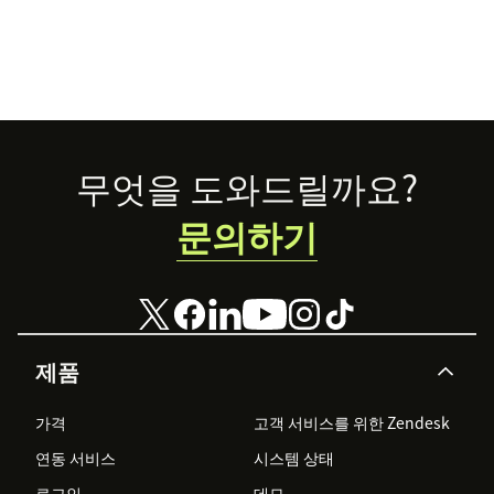
Footer
무엇을 도와드릴까요?
문의하기
제품
가격
고객 서비스를 위한 Zendesk
연동 서비스
시스템 상태
로그인
데모