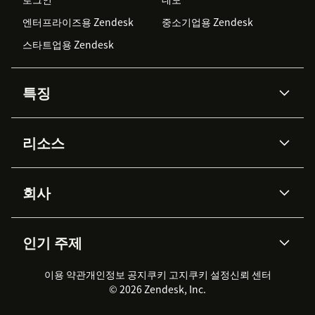
엔터프라이즈용 Zendesk
중소기업용 Zendesk
스타트업용 Zendesk
특징
AI 상담사
코파일럿
리소스
Zendesk AI
메시징 & 실시간 채팅
Advanced Data Privacy &
지식창고
헬프 센터
보안
Protection
회사
API & 개발자
블로그
통합 티켓 관리
음성
AI 리서치
이벤트 & 웨비나
회사 소개
Zendesk란?
커뮤니티 포럼
리포팅 & 애널리틱스
인기 주제
고객 사례
Academy
채용 정보
포용성 & 소속감
워크포스 관리
품질 보증(QA)
파트너
전문 서비스
지속 가능성 보고서
Zendesk Foundation
실시간 채팅
이용 약관
개인정보 공지
쿠키 고지
클라이언트 포털
쿠키 설정
신뢰 센터
2026 CX 트렌드
제품 업데이트
© 2026 Zendesk, Inc.
Zendesk Ventures
법적 정보
고객 서비스 소프트웨어
헬프 데스크 통합 티켓 관리 소
프트웨어