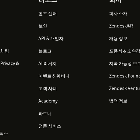
헬프 센터
회사 소개
보안
Zendesk란?
API & 개발자
채용 정보
 채팅
블로그
포용성 & 소속
Privacy &
AI 리서치
지속 가능성 보
이벤트 & 웨비나
Zendesk Found
고객 사례
Zendesk Ventu
Academy
법적 정보
파트너
전문 서비스
리틱스