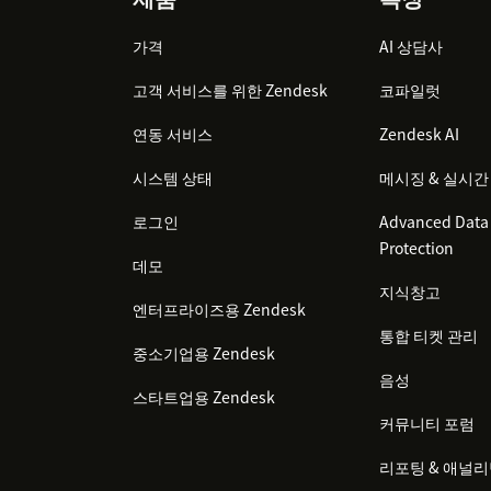
Footer
가격
AI 상담사
고객 서비스를 위한 Zendesk
코파일럿
연동 서비스
Zendesk AI
시스템 상태
메시징 & 실시간
로그인
Advanced Data 
Protection
데모
지식창고
엔터프라이즈용 Zendesk
통합 티켓 관리
중소기업용 Zendesk
음성
스타트업용 Zendesk
커뮤니티 포럼
리포팅 & 애널