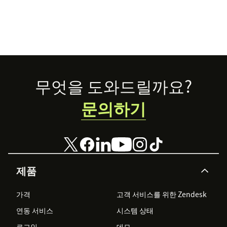
Footer
무엇을 도와드릴까요?
문의하기
제품
가격
고객 서비스를 위한 Zendesk
연동 서비스
시스템 상태
로그인
데모