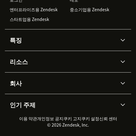
엔터프라이즈용 Zendesk
중소기업용 Zendesk
스타트업용 Zendesk
특징
AI 상담사
코파일럿
리소스
Zendesk AI
메시징 & 실시간 채팅
Advanced Data Privacy &
지식창고
헬프 센터
보안
Protection
회사
API & 개발자
블로그
통합 티켓 관리
음성
AI 리서치
이벤트 & 웨비나
회사 소개
Zendesk란?
커뮤니티 포럼
리포팅 & 애널리틱스
인기 주제
고객 사례
Academy
채용 정보
포용성 & 소속감
워크포스 관리
품질 보증(QA)
파트너
전문 서비스
지속 가능성 보고서
Zendesk Foundation
실시간 채팅
이용 약관
개인정보 공지
쿠키 고지
클라이언트 포털
쿠키 설정
신뢰 센터
2026 CX 트렌드
제품 업데이트
© 2026 Zendesk, Inc.
Zendesk Ventures
법적 정보
고객 서비스 소프트웨어
헬프 데스크 통합 티켓 관리 소
프트웨어