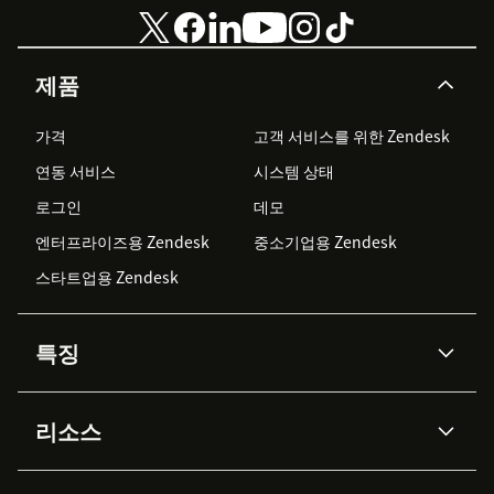
제품
가격
고객 서비스를 위한 Zendesk
연동 서비스
시스템 상태
로그인
데모
엔터프라이즈용 Zendesk
중소기업용 Zendesk
스타트업용 Zendesk
특징
AI 상담사
코파일럿
리소스
Zendesk AI
메시징 & 실시간 채팅
Advanced Data Privacy &
지식창고
헬프 센터
보안