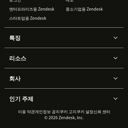
엔터프라이즈용 Zendesk
중소기업용 Zendesk
스타트업용 Zendesk
특징
AI 상담사
코파일럿
리소스
Zendesk AI
메시징 & 실시간 채팅
Advanced Data Privacy &
지식창고
헬프 센터
보안
Protection
회사
API & 개발자
블로그
통합 티켓 관리
음성
AI 리서치
이벤트 & 웨비나
회사 소개
Zendesk란?
커뮤니티 포럼
리포팅 & 애널리틱스
인기 주제
고객 사례
Academy
채용 정보
포용성 & 소속감
워크포스 관리
품질 보증(QA)
파트너
전문 서비스
지속 가능성 보고서
Zendesk Foundation
실시간 채팅
이용 약관
개인정보 공지
쿠키 고지
클라이언트 포털
쿠키 설정
신뢰 센터
2026 CX 트렌드
제품 업데이트
© 2026 Zendesk, Inc.
Zendesk Ventures
법적 정보
고객 서비스 소프트웨어
헬프 데스크 통합 티켓 관리 소
프트웨어