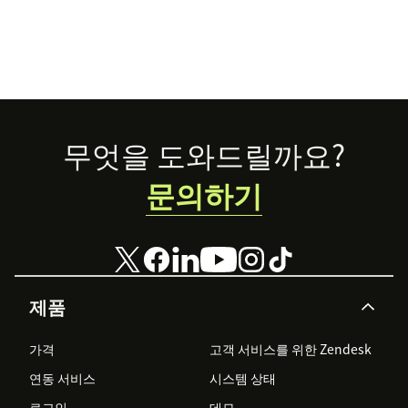
Footer
무엇을 도와드릴까요?
문의하기
제품
가격
고객 서비스를 위한 Zendesk
연동 서비스
시스템 상태
로그인
데모