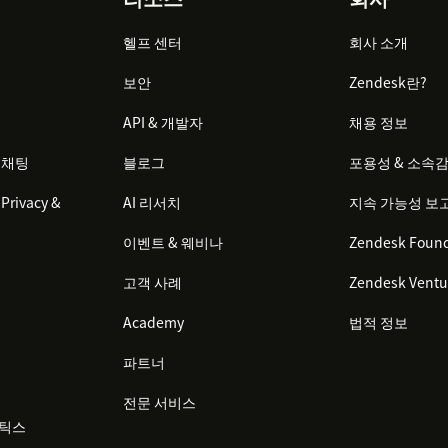
헬프 센터
회사 소개
보안
Zendesk란?
API & 개발자
채용 정보
 채팅
블로그
포용성 & 소속
Privacy &
AI 리서치
지속 가능성 보
이벤트 & 웨비나
Zendesk Found
고객 사례
Zendesk Ventu
Academy
법적 정보
파트너
전문 서비스
리틱스