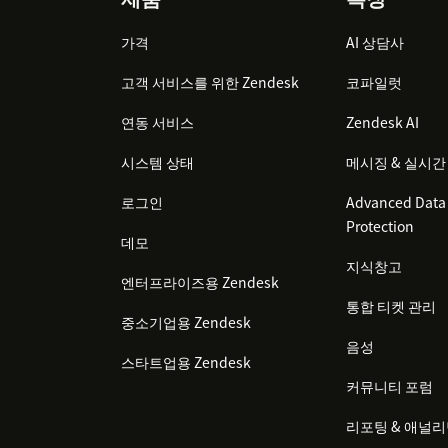
Footer
가격
AI 상담사
고객 서비스를 위한 Zendesk
코파일럿
연동 서비스
Zendesk AI
시스템 상태
메시징 & 실시간
로그인
Advanced Data 
Protection
데모
지식창고
엔터프라이즈용 Zendesk
통합 티켓 관리
중소기업용 Zendesk
음성
스타트업용 Zendesk
커뮤니티 포럼
리포팅 & 애널